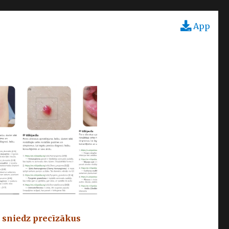
App
 sniedz precīzākus