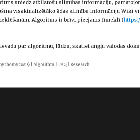
itms sniedz atbilstošu slimības informāciju, pamatojoti
ina visaktualizētāko ādas slimību informāciju Wiki viet
klēšanām. Algoritms ir brīvi pieejams tīmeklī (
https
 ievadu par algoritmu, lūdzu, skatiet angļu valodas do
onychomycosis)
|
Algorithm
|
FAQ
|
Research