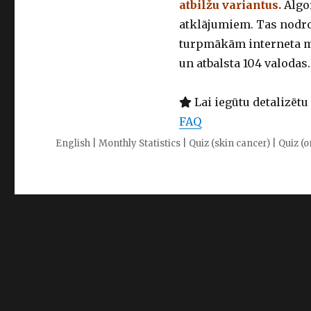
atbilžu variantus.
Algor
atklājumiem. Tas nodroš
turpmākām interneta me
un atbalsta 104 valodas.
Lai iegūtu detalizētu
FAQ
English
|
Monthly Statistics
|
Quiz (skin cancer)
|
Quiz (