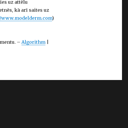
es uz attēlu
nēs, kā arī saites uz
://www.modelderm.com
)
kumentu. –
Algorithm
|