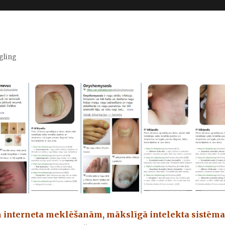
gling
m interneta meklēšanām, mākslīgā intelekta sistēma