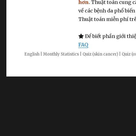
hơn.
Thuật toán cung cấ
về các bệnh da phổ biến
Thuật toán miễn phí tr
Để biết phần giới thiệ
FAQ
English
|
Monthly Statistics
|
Quiz (skin cancer)
|
Quiz (