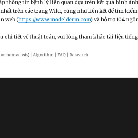
p thông tin bệnh lý liên quan dựa trên kết quả hình ảnh
 nhất trên các trang Wiki, cũng như liên kết để tìm kiếm 
ên web (
https://www.modelderm.com
) và hỗ trợ 104 ngô
u chi tiết về thuật toán, vui lòng tham khảo tài liệu tiến
onychomycosis)
|
Algorithm
|
FAQ
|
Research